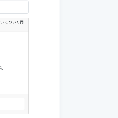
扱いについて同
先
絡を含む）の
ることがあり