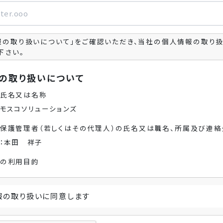
報の取り扱いについて」をご確認いただき、当社の個人情報の取り
下さい。
の取り扱いについて
氏名又は名称
モスコソリューションズ
保護管理者（若しくはその代理人）の氏名又は職名、所属及び連絡
：本田 祥子
の利用目的
ビスのお申し込み受付と、当該サービスの実施、運営（本人への連
ービスに関連した、各種情報のご案内のため
報の取り扱いに同意します
取扱いの委託
業運営上、前項利用目的の範囲に限って個人情報を外部に委託す