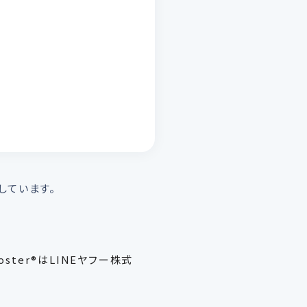
管理・機密保
示、内容の訂
下記の当社問
させていただ
17時）外の
しています。
だし、必要な
ster®はLINEヤフー株式