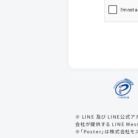
ます。こ
持につい
個人情報
ご本人様
正・追加
合わせ窓
いたうえ
【お問合
〒107-
お問い合
※ 営業
お問い合
個人情報
ご本人様
※ LINE 及び LINE公
項目をい
会社が提供する LINE Mess
※「Poster」は株式会社