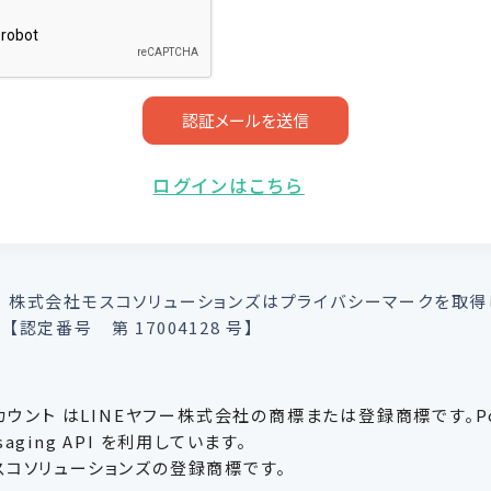
の場合、個人情報保護水準の高い委託先を選定し、個人情報の適正
ての契約を交わし、適切な管理を実施させます。
の開示等の請求
は、当社に対してご自身の個人情報の開示等（利用目的の通知、開
認証メールを送信
・削除、利用の停止または消去、第三者への提供の停止）に関して、
口に申し出ることができます。その際、当社はお客様ご本人を確認
で、合理的な期間内に対応いたします。
ログインはこちら
せ窓口】
0062 東京都港区南青山二丁目2番15号 ウィン青山942
わせ先:
問い合わせフォーム
時間（土・日曜日、祝日、年末年始、ゴールデンウィークを除く 9時から
株式会社モスコソリューションズはプライバシーマークを取得
わせは翌営業日以降に順次返信させていただきます。
【認定番号 第 17004128 号】
を提供されることの任意性について
が当社に個人情報を提供されるかどうかは任意によるものです。た
式アカウント はLINEヤフー株式会社の商標または登録商標です。Po
ただけない場合、適切な対応ができない場合があります。
aging API を利用しています。
モスコソリューションズの登録商標です。