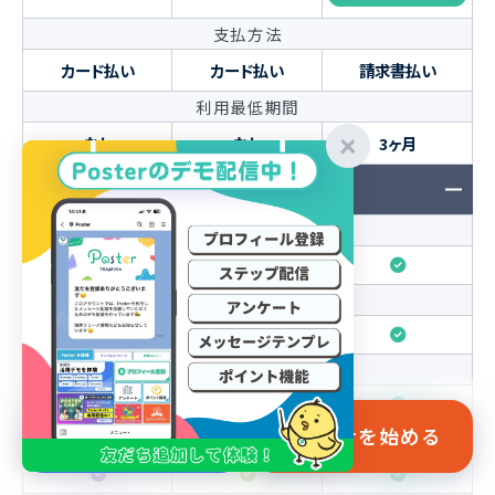
支払方法
カード払い
カード払い
請求書払い
利用最低期間
なし
なし
3ヶ月
メッセージ管理機能
テンプレート管理
自動応答メッセージ
あいさつメッセージ
資料請求
Posterを
始める
キーワード自動応答