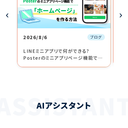
2026/8/6
20
ブログ
LINEミニアプリで何ができる?
LI
Posterのミニアプリページ機能で
『W
「ホームページ」を作る方法
立
ASSISTAN
AIアシスタント