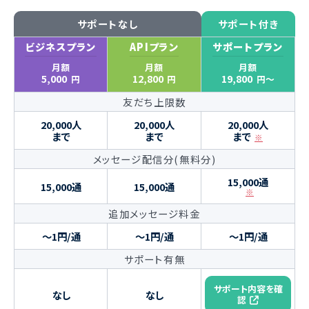
サポートなし
サポート付き
ビジネス
プラン
API
プラン
サポート
プラン
月額
月額
月額
5,000
12,800
19,800
円
円
円〜
友だち上限数
20,000人
20,000人
20,000人
まで
まで
まで
※
メッセージ配信分(無料分)
15,000通
15,000通
15,000通
※
追加メッセージ料金
〜1円/通
〜1円/通
〜1円/通
サポート有無
サポート内容を確
なし
なし
認