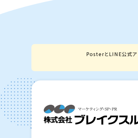
PosterとLIN