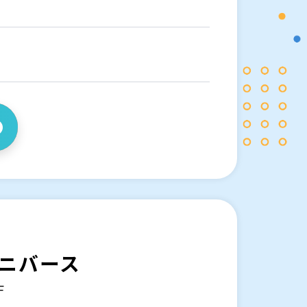
。
ニバース
F