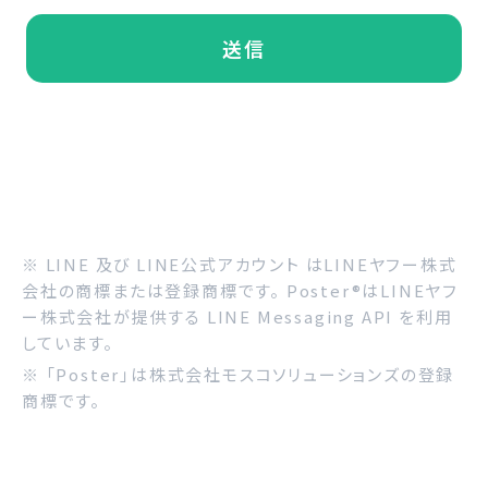
ご本人様は、当社に対してご自身の個人情報の開示
等（利用目的の通知、開示、内容の訂正・追加・削
送信
除、利用の停止または消去、第三者への提供の停
止）に関して、下記の当社問合わせ窓口に申し出る
ことができます。その際、当社はお客様ご本人を確認
させていただいたうえで、合理的な期間内に対応い
たします。
【お問合せ窓口】
〒107-0062 東京都港区南青山二丁目2番15号
ウィン青山942
お問い合わせ先:
問い合わせフォーム
※ LINE 及び LINE公式アカウント はLINEヤフー株式
※ 営業時間（土・日曜日、祝日、年末年始、ゴールデ
会社の商標または登録商標です。 Poster®はLINEヤフ
ンウィークを除く 9時から17時）外のお問い合わせ
ー株式会社が提供する LINE Messaging API を利用
は翌営業日以降に順次返信させていただきます。
しています。
個人情報を提供されることの任意性について
※ 「Poster」は株式会社モスコソリューションズの登録
ご本人様が当社に個人情報を提供されるかどうか
商標です。
は任意によるものです。ただし、必要な項目をいた
だけない場合、適切な対応ができない場合がありま
す。