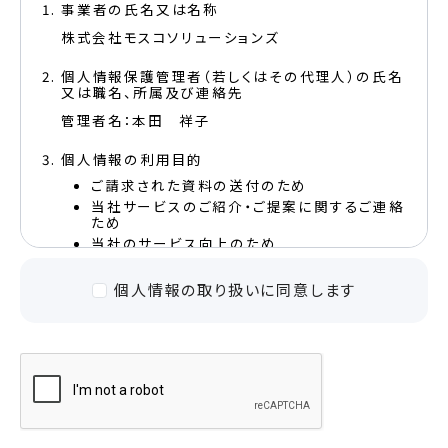
事業者の氏名又は名称
株式会社モスコソリューションズ
個人情報保護管理者（若しくはその代理人）の氏名
又は職名、所属及び連絡先
管理者名：本田 祥子
個人情報の利用目的
ご請求された資料の送付のため
当社サービスのご紹介・ご提案に関するご連絡
ため
当社のサービス向上のため
個人情報取扱いの委託
個人情報の取り扱いに同意します
当社は事業運営上、前項利用目的の範囲に限って
個人情報を外部に委託することがあります。この場
合、個人情報保護水準の高い委託先を選定し、個人
情報の適正管理・機密保持についての契約を交わ
し、適切な管理を実施させます。
個人情報の開示等の請求