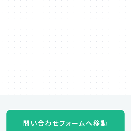
クーポン、ポイント、ビーコン、QRコードなどを使用
したリアル店舗との連携施策の設計や設定のサポー
トを行います。
運用サポート
メッセージの反応率、クーポンの使用率、来店促進効
果の分析など、運用成果のレポート作成と改善案の
ご提案などを行います。
問い合わせフォームへ移動