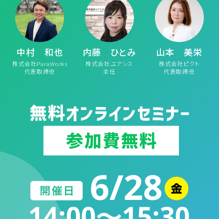
中村 和也
内藤 ひとみ
山本 美栄
株式会社ParaWorks
株式会社ユアシス
株式会社ピクト
代表取締役
主任
代表取締役