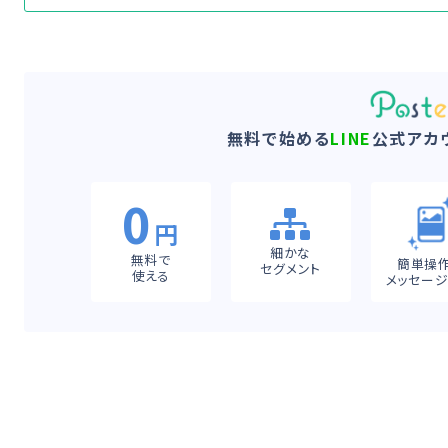
無料で始める
LINE
公式アカ
0
円
細かな
無料で
簡単操
セグメント
使える
メッセー