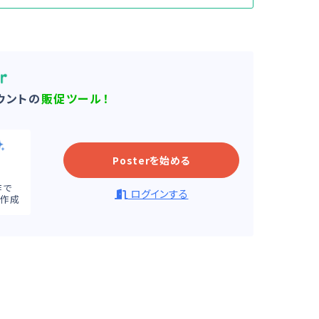
ウントの
販促ツール！
Posterを始める
作で
ログインする
ジ作成