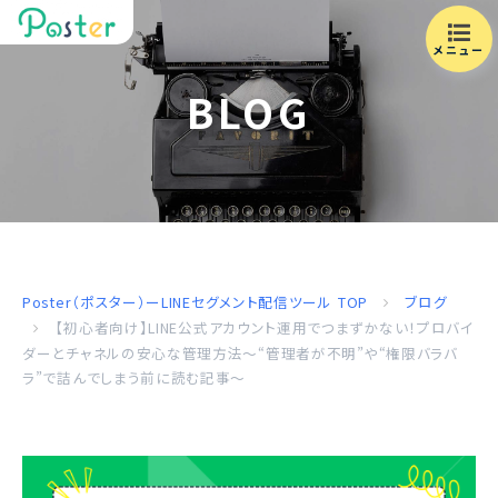
メニュー
BLOG
Poster（ポスター）ーLINEセグメント配信ツール
TOP
ブログ
【初心者向け】LINE公式アカウント運用でつまずかない！プロバイ
ダーとチャネルの安心な管理方法〜“管理者が不明”や“権限バラバ
ラ”で詰んでしまう前に読む記事〜