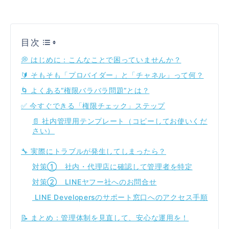
目次
💭 はじめに：こんなことで困っていませんか？
🔰 そもそも「プロバイダー」と「チャネル」って何？
🌀 よくある“権限バラバラ問題”とは？
✅ 今すぐできる「権限チェック」ステップ
📄 社内管理用テンプレート（コピーしてお使いくだ
さい）
🔧 実際にトラブルが発生してしまったら？
対策① 社内・代理店に確認して管理者を特定
対策② LINEヤフー社へのお問合せ
LINE Developersのサポート窓口へのアクセス手順
📝 まとめ：管理体制を見直して、安心な運用を！