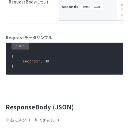
RequestBodyにセット
※ 5
seconds
数値 OR null
（5,10
※ デ
Requestデータサンプル
{

"seconds"
: 
30
}
ResponseBody (JSON)
※右にスクロールできます。