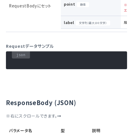
point
数値
※ 
RequestBodyにセット
エラ
label
履歴
文字列（最大100文字）
Requestデータサンプル
ResponseBody (JSON)
※右にスクロールできます。
パラメータ名
型
説明