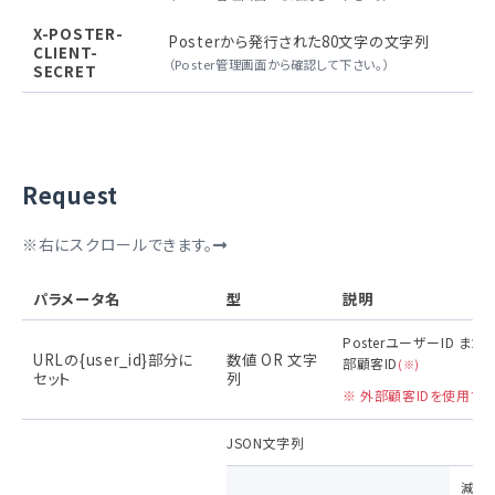
X-POSTER-
Posterから発行された80文字の文字列
CLIENT-
（Poster管理画面から確認して下さい。）
SECRET
Request
※右にスクロールできます。
パラメータ名
型
説明
PosterユーザーID または 
URLの{user_id}部分に
数値 OR 文字
部顧客ID
(※)
セット
列
※ 外部顧客IDを使用す
JSON文字列
減算す