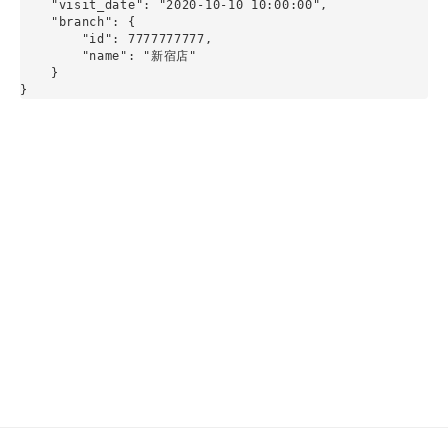
    "visit_date": "2020-10-10 10:00:00",

    "branch": {

        "id": 7777777777,

        "name": "新宿店"

    }

}