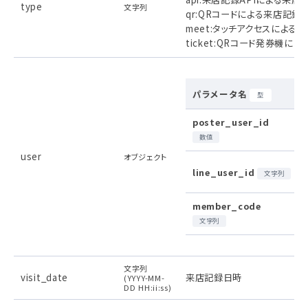
type
文字列
qr:QRコードによる来店記録

meet:タッチアクセスによる来
ticket:QRコード発券機に
パラメータ名
型
poster_user_id
数値
user
オブジェクト
line_user_id
文字列
member_code
文字列
文字列
visit_date
来店記録日時
(YYYY-MM-
DD HH:ii:ss)