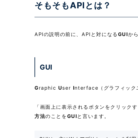
そもそもAPIとは？
APIの説明の前に、APIと対になる
GUI
か
GUI
G
raphic
U
ser
I
nterface（グラフィ
「画面上に表示されるボタンをクリックす
方法
のことを
GUI
と言います。