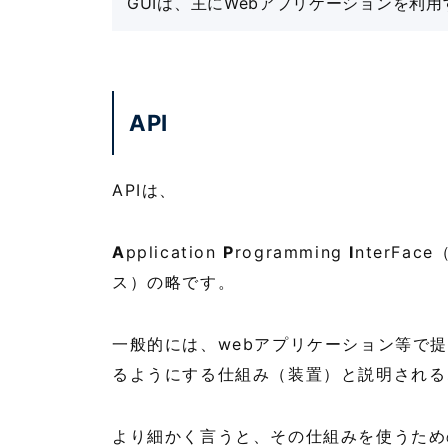
GUIは、主にWebアプリケーションを利用
API
APIは、
A
pplication
P
rogramming
I
nterF
ス）の略です。
一般的には、webアプリケーション等で
るようにする仕組み（装置）と説明される
より細かく言うと、その仕組みを使うため