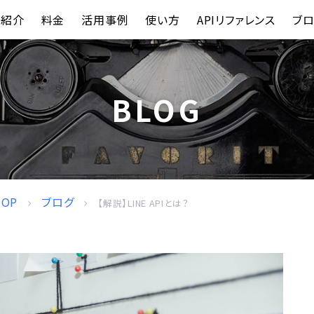
能紹介
料金
活用事例
使い方
APIリファレンス
ブロ
BLOG
TOP
ブログ
【解説】LINE APIとは？