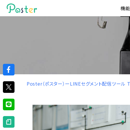
機
Poster（ポスター）ーLINEセグメント配信ツール