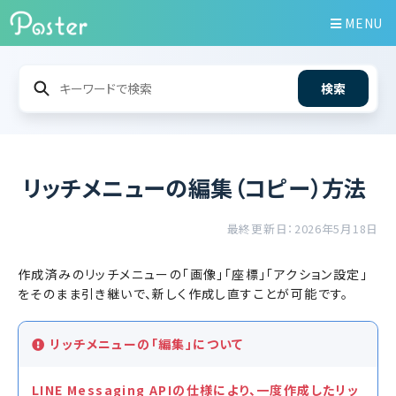
MENU
検索
リッチメニューの編集（コピー）方法
最終更新日：2026年5月18日
作成済みのリッチメニューの「画像」「座標」「アクション設定」
をそのまま引き継いで、新しく作成し直すことが可能です。
リッチメニューの「編集」について
LINE Messaging APIの仕様により、一度作成したリッ