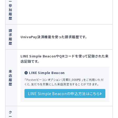
ー
参
加
履
歴
請
求
UnivaPay決済機能を使った請求履歴です。
履
歴
LINE Simple BeaconやQRコードを使って記録された来
店記録です。
来
LINE Simple Beacon
店
履
「Posterビーコンオプション（月額3,000円）」をご利用いただ
歴
くと、友だちを対象にした来店測定をすることができます。
LINE Simple Beaconの申込方法はこちら
ク
ー