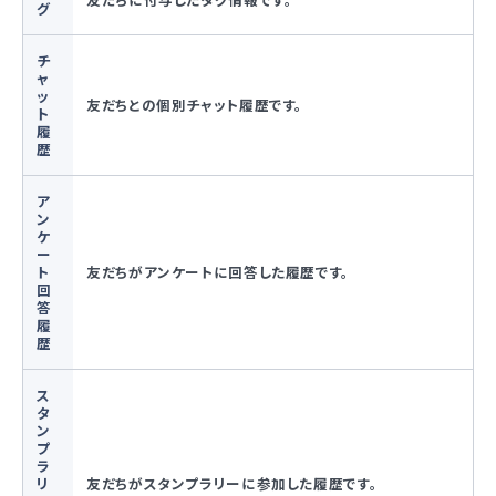
グ
チ
ャ
ッ
友だちとの個別チャット履歴です。
ト
履
歴
ア
ン
ケ
ー
ト
友だちがアンケートに回答した履歴です。
回
答
履
歴
ス
タ
ン
プ
ラ
リ
友だちがスタンプラリーに参加した履歴です。