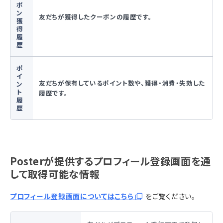
ポ
ン
友だちが獲得したクーポンの履歴です。
獲
得
履
歴
ポ
イ
友だちが保有しているポイント数や、獲得・消費・失効した
ン
ト
履歴です。
履
歴
Posterが提供するプロフィール登録画面を通
して取得可能な情報
プロフィール登録画面についてはこちら
をご覧ください。