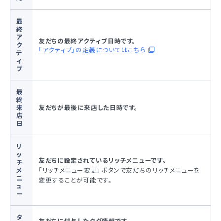
最
終
ア
友だちの最終アクティブ日時です。
ク
「アクティブ」の定義についてはこちら
テ
ィ
ブ
最
終
来
友だちが最後に来店した日時です。
店
日
リ
ッ
友だちに設定されているリッチメニューです。
チ
メ
「リッチメニュー変更」ボタンで友だちのリッチメニューを
ニ
変更することが可能です。
ュ
ー
タ
友だちに付与したタグ情報です。