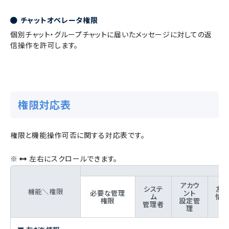
チャットオペレータ権限
個別チャット・グループチャットに届いたメッセージに対しての返
信操作を許可します。
権限対応表
権限と機能操作可否に関する対応表です。
※
左右にスクロールできます。
アカウ
システ
友
機能＼権限
必要な管理
ント
ム
情
権限
設定管
管理者
理