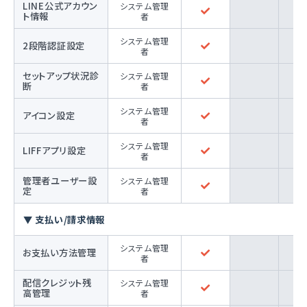
LINE公式アカウン
システム管理
ト情報
者
システム管理
2段階認証設定
者
セットアップ状況診
システム管理
断
者
システム管理
アイコン設定
者
システム管理
LIFFアプリ設定
者
管理者ユーザー設
システム管理
定
者
▼ 支払い/請求情報
システム管理
お支払い方法管理
者
配信クレジット残
システム管理
高管理
者