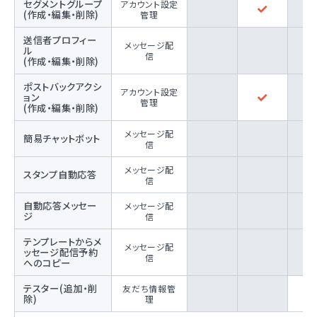
セグメントグループ
アカウント設定
(作成・編集・削除)
管理
送信者プロフィー
メッセージ配
ル
信
(作成・編集・削除)
ポストバックアクシ
アカウント設定
ョン
管理
(作成・編集・削除)
メッセージ配
簡易チャットボット
信
メッセージ配
スタンプ自動応答
信
自動応答メッセー
メッセージ配
ジ
信
テンプレートからメ
メッセージ配
ッセージ配信予約
信
へのコピー
テスター(追加・削
友だち情報管
除)
理