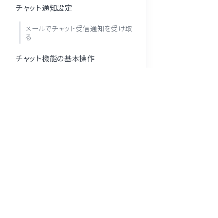
チャット通知設定
メールでチャット受信通知を受け取
る
チャット機能の基本操作
画像を送信する
過去のチャットを検索
複数のチャットをまとめて終了
テンプレートを使ってチャットに返信
特定のチャットで簡易チャットボット
を停止
※ LINE 及び LINE公式アカウント はLINEヤフ
しています。
個別チャット
※ 「Poster」は株式会社モスコソリューションズ
終了・再開する
※ このサイトはreCAPTCHAによって保護されており
友だちを指定してチャットを開始