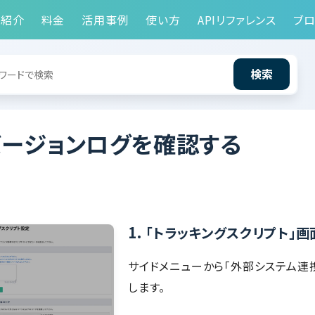
能紹介
料金
活用事例
使い方
APIリファレンス
ブロ
検索
バージョンログを確認する
1.
「トラッキングスクリプト」
サイドメニューから「外部システム連携
します。