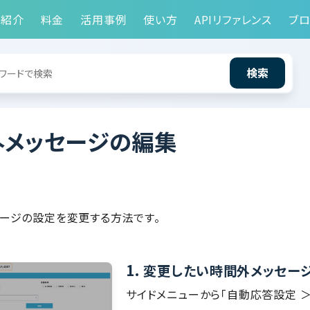
能紹介
料金
活用事例
使い方
APIリファレンス
ブロ
検索
外メッセージの編集
ージの設定を変更する方法です。
1.
変更したい時間外メッセー
サイドメニューから「自動応答設定 