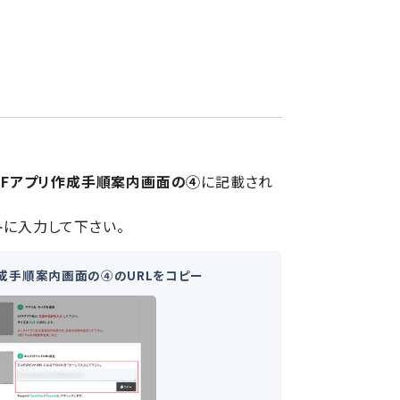
IFFアプリ作成手順案内画面の④
に記載され
イントに入力して下さい。
作成手順案内画面の④のURLをコピー