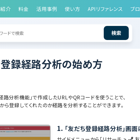
能紹介
料金
活用事例
使い方
APIリファレンス
ブロ
検索
ち登録経路分析の始め方
経路分析機能」で作成したURLやQRコードを使うことで、
から登録してくれたのか経路を分析することができます。
1.
「友だち登録経路分析」画面
サイドメニューから「リサーチ >
友