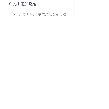
チャット通知設定
メールでチャット受信通知を受け取
る
チャット機能の基本操作
画像を送信する
過去のチャットを検索
複数のチャットをまとめて終了
※ LINE 及び LINE公式アカウント はLINEヤフ
テンプレートを使ってチャットに返信
しています。
特定のチャットで簡易チャットボット
※ 「Poster」は株式会社モスコソリューションズ
を停止
※ このサイトはreCAPTCHAによって保護されており
個別チャット
終了・再開する
友だちを指定してチャットを開始