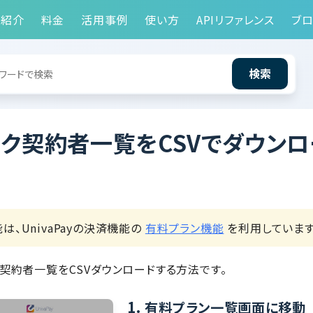
能紹介
料金
活用事例
使い方
APIリファレンス
ブロ
検索
ク契約者一覧をCSVでダウンロ
は、UnivaPayの決済機能の
有料プラン機能
を利用しています
契約者一覧をCSVダウンロードする方法です。
1.
有料プラン一覧画面に移動