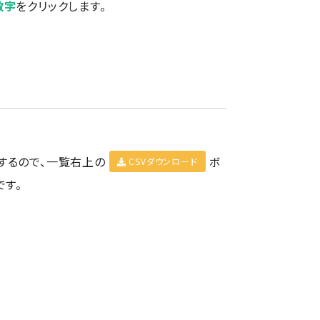
数字
をクリックします。
するので、一覧右上の
ボ
CSVダウンロード
です。