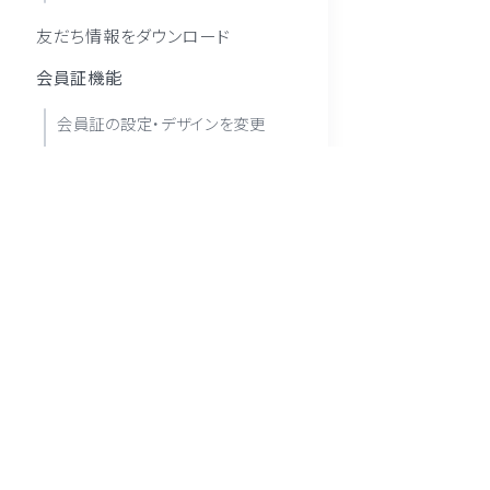
友だち情報をダウンロード
会員証機能
会員証の設定・デザインを変更
スマートフォンで会員証情報を読み
取る友だち情報を確認する
会員証画面にポイント数を表示する
タグ一覧
友だち詳細画面からタグを付与
※ LINE 及び LINE公式アカウント はLINEヤフ
友だち詳細画面からタグを削除
しています。
複数の友だちに一括でタグを操作
※ 「Poster」は株式会社モスコソリューションズ
セグメント一括操作
※ このサイトはreCAPTCHAによって保護されており
チャット機能