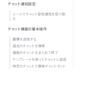
チャット通知設定
メールでチャット受信通知を受け取
る
チャット機能の基本操作
画像を送信する
過去のチャットを検索
複数のチャットをまとめて終了
テンプレートを使ってチャットに返信
特定のチャットで簡易チャットボット
を停止
個別チャット
終了・再開する
友だちを指定してチャットを開始
※ LINE 及び LINE公式アカウント はLINEヤフ