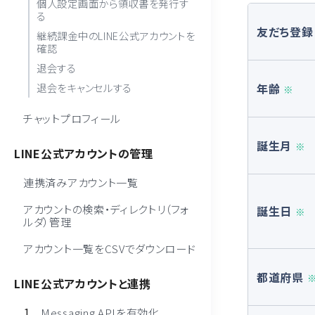
個人設定画面から領収書を発行す
る
友だち登録
継続課金中のLINE公式アカウントを
確認
退会する
退会をキャンセルする
年齢
※
チャットプロフィール
誕生月
※
LINE公式アカウントの管理
連携済みアカウント一覧
アカウントの検索・ディレクトリ（フォ
誕生日
※
ルダ）管理
アカウント一覧をCSVでダウンロード
都道府県
LINE公式アカウントと連携
Messaging APIを有効化