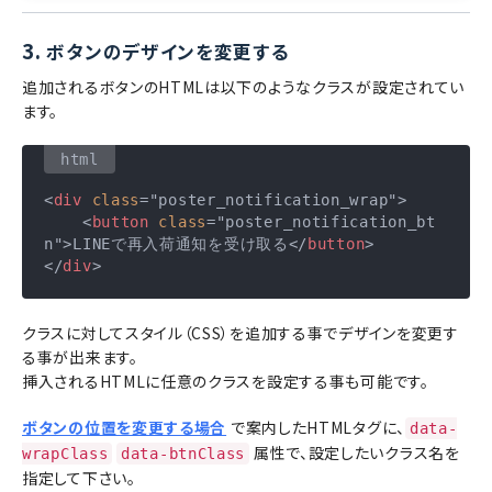
3.
ボタンのデザインを変更する
追加されるボタンのHTMLは以下のようなクラスが設定されてい
ます。
<
div
class
=
"poster_notification_wrap"
>
<
button
class
=
"poster_notification_bt
n"
>
LINEで再入荷通知を受け取る
</
button
>
</
div
>
クラスに対してスタイル（CSS）を追加する事でデザインを変更す
る事が出来ます。
挿入されるHTMLに任意のクラスを設定する事も可能です。
ボタンの位置を変更する場合
で案内したHTMLタグに、
data-
属性で、設定したいクラス名を
wrapClass
data-btnClass
指定して下さい。