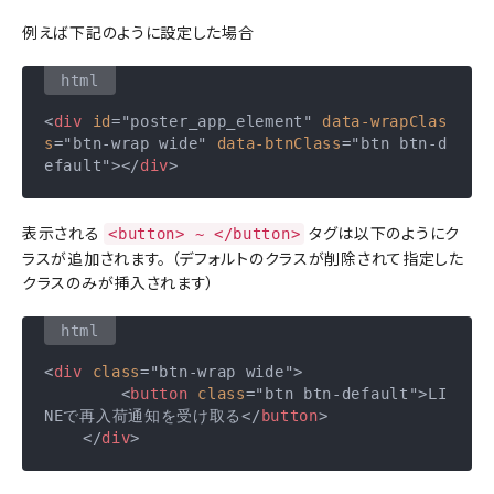
例えば下記のように設定した場合
<
div
id
=
"poster_app_element"
data-wrapClas
s
=
"btn-wrap wide"
data-btnClass
=
"btn btn-d
efault"
>
</
div
>
表示される
タグは以下のようにク
<button> ~ </button>
ラスが追加されます。 （デフォルトのクラスが削除されて指定した
クラスのみが挿入されます）
<
div
class
=
"btn-wrap wide"
>
<
button
class
=
"btn btn-default"
>
LI
NEで再入荷通知を受け取る
</
button
>
</
div
>