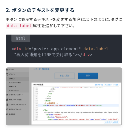
2.
ボタンのテキストを変更する
ボタンに表示するテキストを変更する場合は以下のように、タグに
属性を追加して下さい。
data-label
<
div
id
=
"poster_app_element"
data-label
=
"再入荷通知をLINEで受け取る"
>
</
div
>