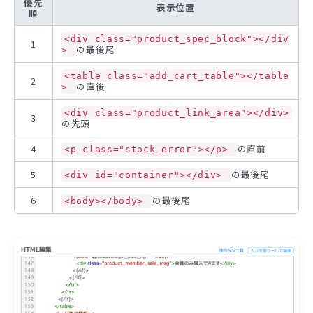
優先
表示位置
順
<div class="product_spec_block"></div
1
の最後尾
>
<table class="add_cart_table"></table
2
の直後
>
<div class="product_link_area"></div>
3
の先頭
4
の直前
<p class="stock_error"></p>
5
の最後尾
<div id="container"></div>
6
の最後尾
<body></body>