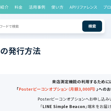
能紹介
料金
活用事例
使い方
APIリファレンス
ブロ
検索
Dの発行方法
来店測定機能の利用するために
「
Posterビーコンオプション（月額3,000円）
」への
Posterビーコンオプションへお申し込み
「
LINE Simple Beacon
」端末をお届け