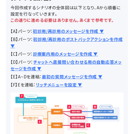
今回作成するシナリオの全体図は以下となり、Aから順番に
設定を行なっていきます。
この通りに進める必要はありません。あくまで参考です。
【A】パーツ：
初診用/再診用のメッセージを作成 ▼
【B】パーツ：
初診用/再診用のポストバックアクションを作成
▼
【C】パーツ：
診療案内用のメッセージを作成 ▼
【D】パーツ：
チャットへ直接問い合わせる用の自動応答メッ
セージを作成 ▼
【E】A~Dを連結：
最初の質問メッセージを作成 ▼
【F】Eを連結：
リッチメニューを設定 ▼