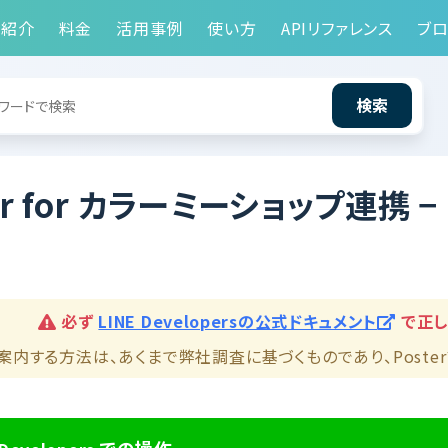
能紹介
料金
活用事例
使い方
APIリファレンス
ブロ
検索
ter for カラーミーショップ連携
必ず
LINE Developersの公式ドキュメント
で正し
案内する方法は、あくまで弊社調査に基づくものであり、Post